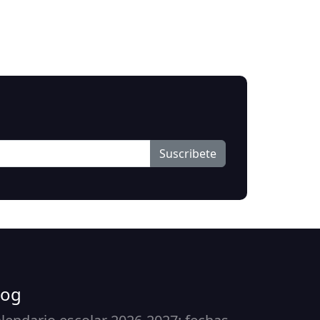
Suscribete
log