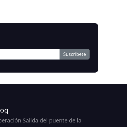
Suscribete
log
eración Salida del puente de la