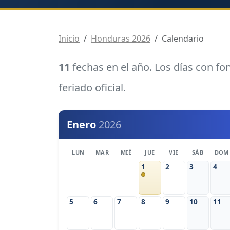
Inicio
Honduras 2026
Calendario
11
fechas en el año. Los días con f
feriado oficial.
Enero
2026
LUN
MAR
MIÉ
JUE
VIE
SÁB
DOM
1
2
3
4
5
6
7
8
9
10
11