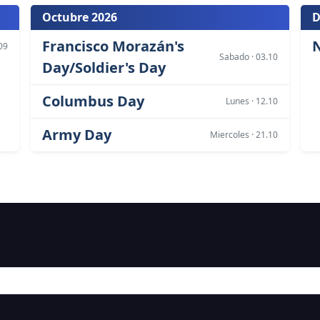
Octubre 2026
D
Francisco Morazán's
09
Sabado · 03.10
Day/Soldier's Day
Columbus Day
Lunes · 12.10
Army Day
Miercoles · 21.10