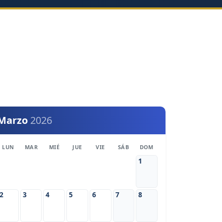
Marzo
2026
LUN
MAR
MIÉ
JUE
VIE
SÁB
DOM
1
2
3
4
5
6
7
8