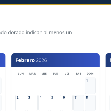
ondo dorado indican al menos un
Febrero
2026
LUN
MAR
MIÉ
JUE
VIE
SÁB
DOM
1
2
3
4
5
6
7
8