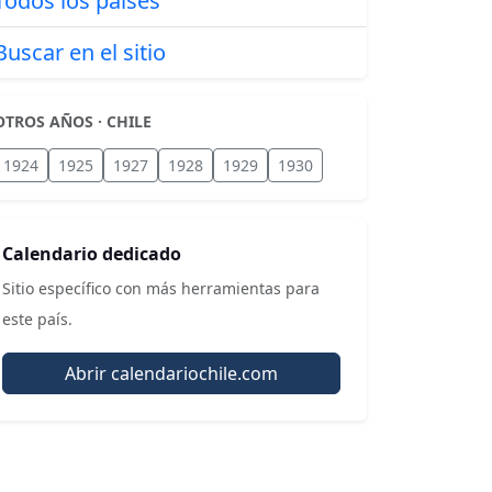
Todos los países
Buscar en el sitio
OTROS AÑOS · CHILE
1924
1925
1927
1928
1929
1930
Calendario dedicado
Sitio específico con más herramientas para
este país.
Abrir calendariochile.com