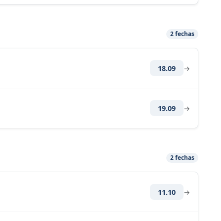
2 fechas
18.09
→
19.09
→
2 fechas
11.10
→