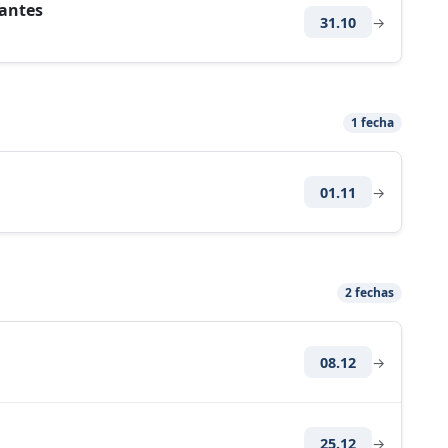
tantes
31.10
→
1 fecha
01.11
→
2 fechas
08.12
→
25.12
→