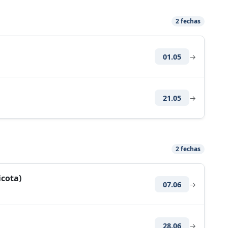
2 fechas
01.05
→
21.05
→
2 fechas
icota)
07.06
→
28.06
→