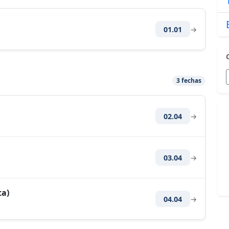
01.01
→
3 fechas
02.04
→
03.04
→
ta)
04.04
→