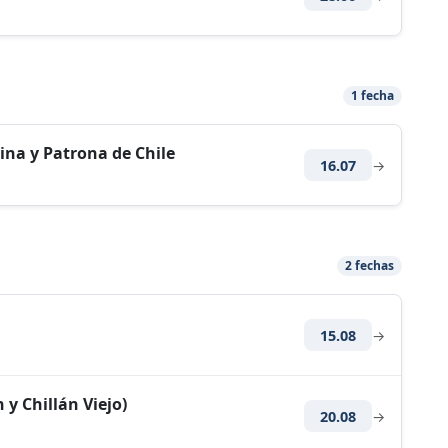
1 fecha
ina y Patrona de Chile
16.07
→
2 fechas
15.08
→
 y Chillán Viejo)
20.08
→