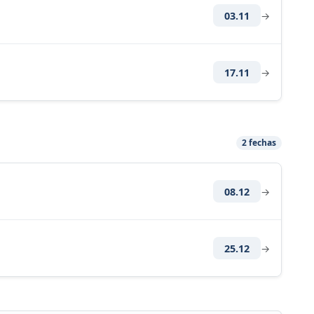
03.11
→
17.11
→
2 fechas
08.12
→
25.12
→