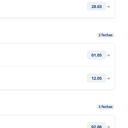
28.03
→
2 fechas
01.05
→
12.05
→
3 fechas
02.06
→