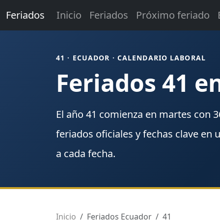
Feriados
Inicio
Feriados
Próximo feriado
41 · ECUADOR · CALENDARIO LABORAL
Feriados 41 e
El año
41
comienza en
martes
con
3
feriados
oficiales y fechas clave en 
a cada fecha.
Inicio
Feriados Ecuador
41