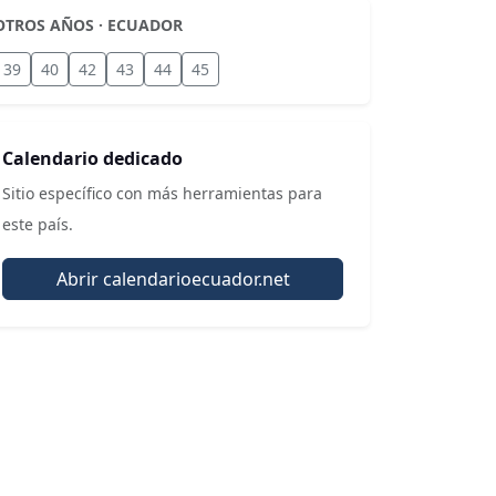
OTROS AÑOS · ECUADOR
39
40
42
43
44
45
Calendario dedicado
Sitio específico con más herramientas para
este país.
Abrir calendarioecuador.net