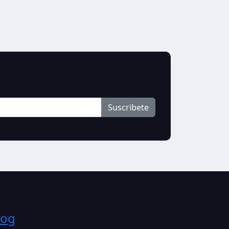
Suscribete
log