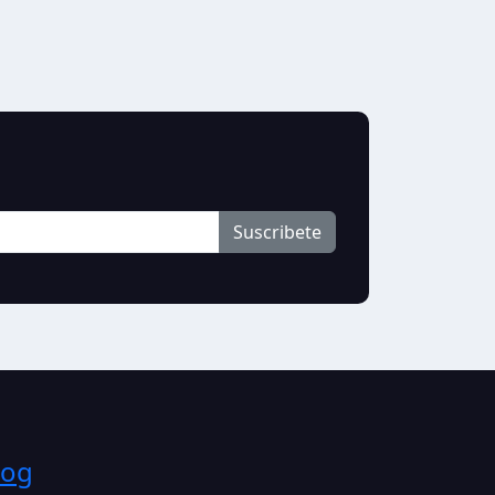
Suscribete
log