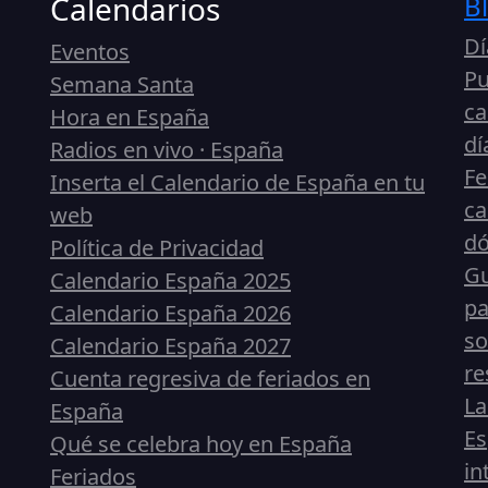
Calendarios
B
Dí
Eventos
Pu
Semana Santa
ca
Hora en España
dí
Radios en vivo · España
Fe
Inserta el Calendario de España en tu
ca
web
dó
Política de Privacidad
Gu
Calendario España 2025
pa
Calendario España 2026
so
Calendario España 2027
re
Cuenta regresiva de feriados en
La
España
Es
Qué se celebra hoy en España
in
Feriados