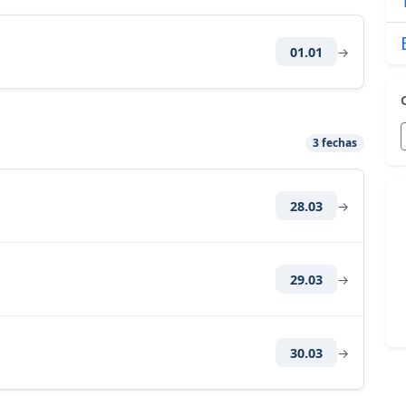
01.01
→
3 fechas
28.03
→
29.03
→
30.03
→