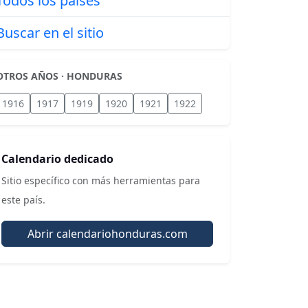
Todos los países
Buscar en el sitio
OTROS AÑOS · HONDURAS
1916
1917
1919
1920
1921
1922
Calendario dedicado
Sitio específico con más herramientas para
este país.
Abrir calendariohonduras.com