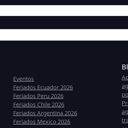
Calendarios
B
Ap
Eventos
ag
Feriados Ecuador 2026
p
Feriados Peru 2026
Pr
Feriados Chile 2026
ag
Feriados Argentina 2026
tr
Feriados Mexico 2026