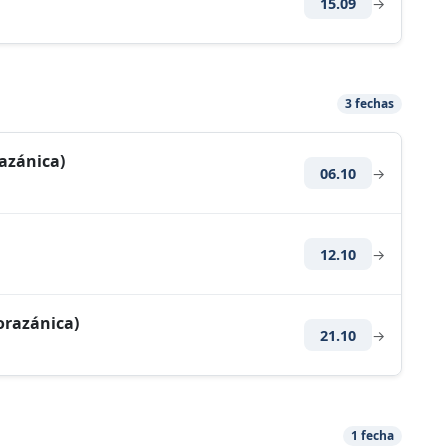
15.09
→
3 fechas
azánica)
06.10
→
12.10
→
orazánica)
21.10
→
1 fecha