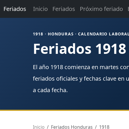
Feriados
Inicio
Feriados
Próximo feriado
1918 · HONDURAS · CALENDARIO LABORA
Feriados 191
El año
1918
comienza en
martes
co
feriados
oficiales y fechas clave en 
a cada fecha.
Inicio
Feriados Honduras
1918