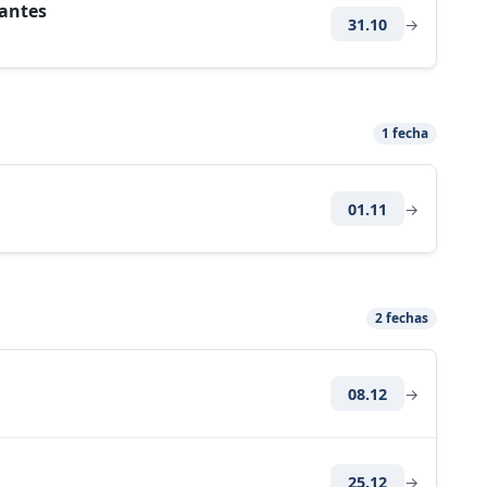
tantes
31.10
→
1 fecha
01.11
→
2 fechas
08.12
→
25.12
→