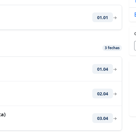
01.01
→
3 fechas
01.04
→
02.04
→
ta)
03.04
→