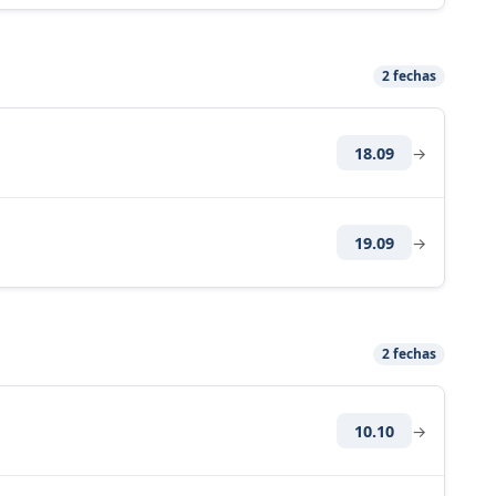
2 fechas
18.09
→
19.09
→
2 fechas
10.10
→