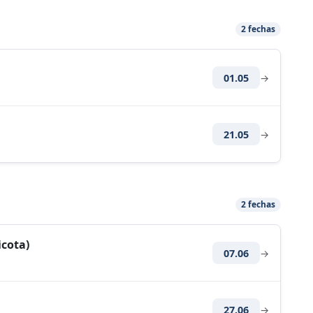
2 fechas
01.05
→
21.05
→
2 fechas
icota)
07.06
→
27.06
→