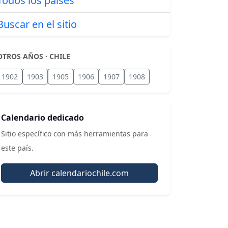
Todos los países
Buscar en el sitio
OTROS AÑOS · CHILE
1902
1903
1905
1906
1907
1908
Calendario dedicado
Sitio específico con más herramientas para
este país.
Abrir calendariochile.com