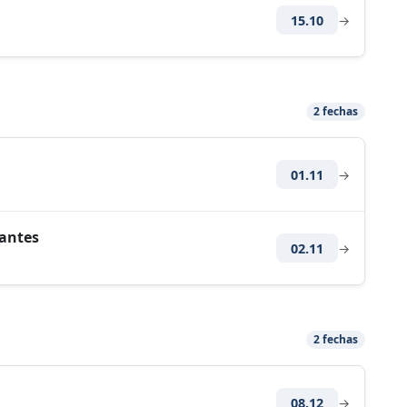
15.10
→
2 fechas
01.11
→
tantes
02.11
→
2 fechas
08.12
→