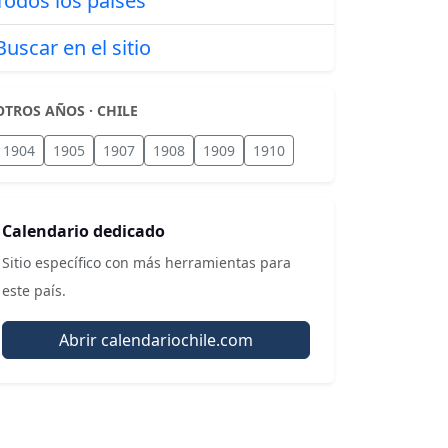
Todos los países
Buscar en el sitio
OTROS AÑOS · CHILE
1904
1905
1907
1908
1909
1910
Calendario dedicado
Sitio específico con más herramientas para
este país.
Abrir calendariochile.com