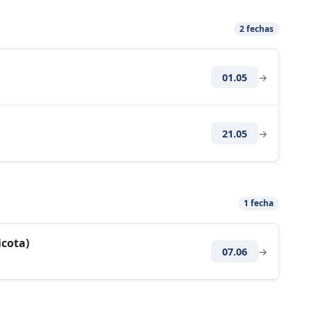
2 fechas
01.05
→
21.05
→
1 fecha
icota)
07.06
→