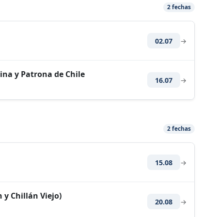
2 fechas
02.07
→
ina y Patrona de Chile
16.07
→
2 fechas
15.08
→
 y Chillán Viejo)
20.08
→