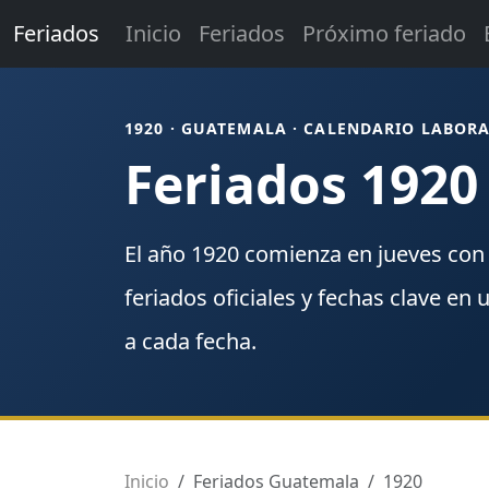
Feriados
Inicio
Feriados
Próximo feriado
1920 · GUATEMALA · CALENDARIO LABOR
Feriados 192
El año
1920
comienza en
jueves
co
feriados
oficiales y fechas clave en 
a cada fecha.
Inicio
Feriados Guatemala
1920