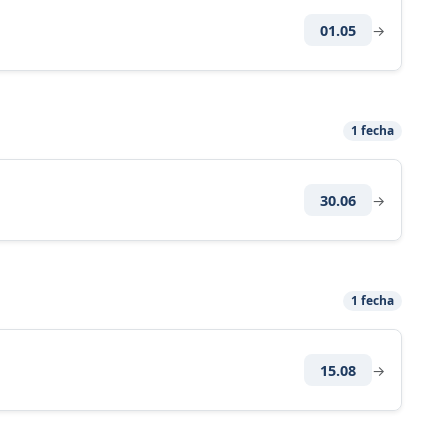
01.05
→
1 fecha
30.06
→
1 fecha
15.08
→