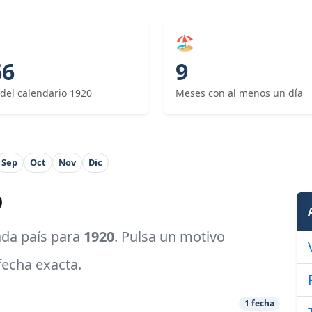
🏖
66
9
 del calendario 1920
Meses con al menos un día
Sep
Oct
Nov
Dic
0
cada país para
1920
. Pulsa un motivo
 fecha exacta.
1 fecha