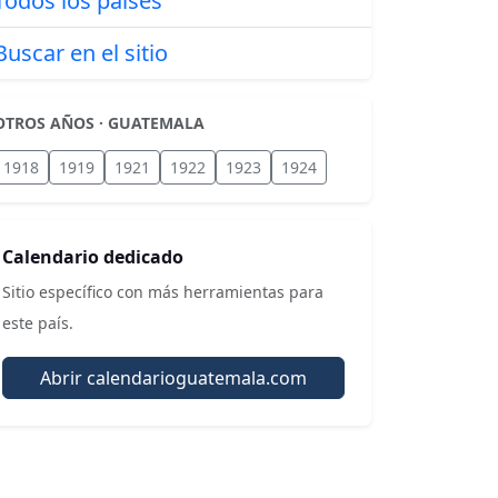
Todos los países
Buscar en el sitio
OTROS AÑOS · GUATEMALA
1918
1919
1921
1922
1923
1924
Calendario dedicado
Sitio específico con más herramientas para
este país.
Abrir calendarioguatemala.com