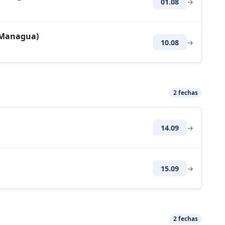
01.08
→
(Managua)
10.08
→
2 fechas
14.09
→
15.09
→
2 fechas