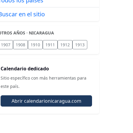
Todos los países
Buscar en el sitio
OTROS AÑOS · NICARAGUA
1907
1908
1910
1911
1912
1913
Calendario dedicado
Sitio específico con más herramientas para
este país.
Abrir calendarionicaragua.com