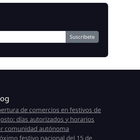
Suscribete
log
ertura de comercios en festivos de
osto: días autorizados y horarios
or comunidad autónoma
óximo festivo nacional del 15 de