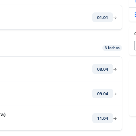
01.01
→
3 fechas
08.04
→
09.04
→
ta)
11.04
→