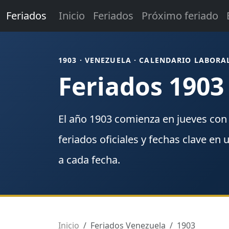
Feriados
Inicio
Feriados
Próximo feriado
1903 · VENEZUELA · CALENDARIO LABORA
Feriados 1903
El año
1903
comienza en
jueves
co
feriados
oficiales y fechas clave en 
a cada fecha.
Inicio
Feriados Venezuela
1903