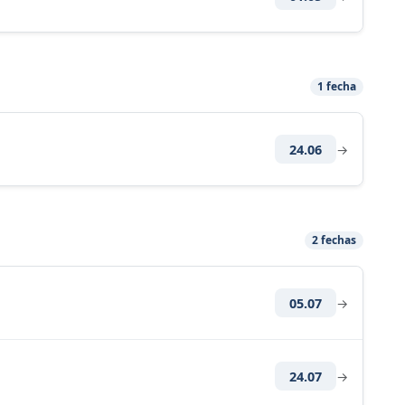
1 fecha
24.06
→
2 fechas
05.07
→
24.07
→