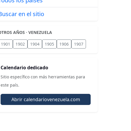
Todos los países
Buscar en el sitio
OTROS AÑOS · VENEZUELA
1901
1902
1904
1905
1906
1907
Calendario dedicado
Sitio específico con más herramientas para
este país.
Abrir calendariovenezuela.com