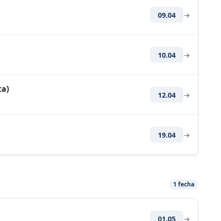
09.04
→
10.04
→
ta)
12.04
→
19.04
→
1 fecha
01.05
→