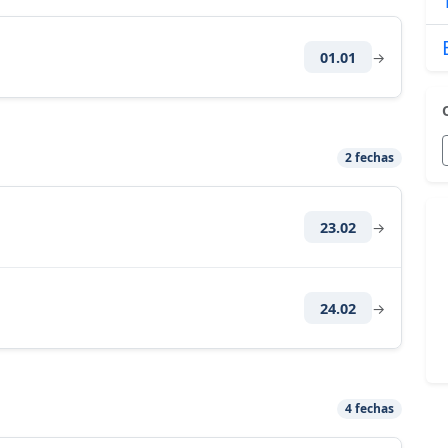
01.01
→
2 fechas
23.02
→
24.02
→
4 fechas