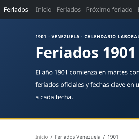
Feriados
Inicio
Feriados
Próximo feriado
1901 · VENEZUELA · CALENDARIO LABORA
Feriados 1901
El año
1901
comienza en
martes
co
feriados
oficiales y fechas clave en 
a cada fecha.
Inicio
Feriados Venezuela
1901