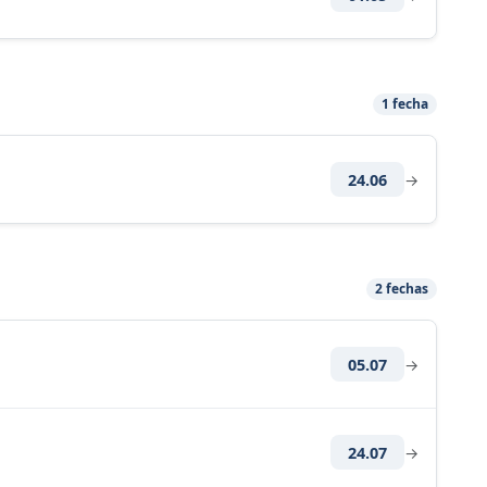
1 fecha
24.06
→
2 fechas
05.07
→
24.07
→