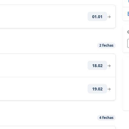
01.01
→
2 fechas
18.02
→
19.02
→
4 fechas