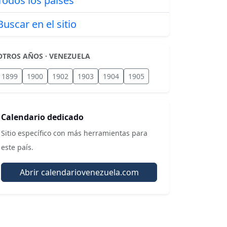
Todos los países
Buscar en el sitio
OTROS AÑOS · VENEZUELA
1899
1900
1902
1903
1904
1905
Calendario dedicado
Sitio específico con más herramientas para
este país.
Abrir calendariovenezuela.com