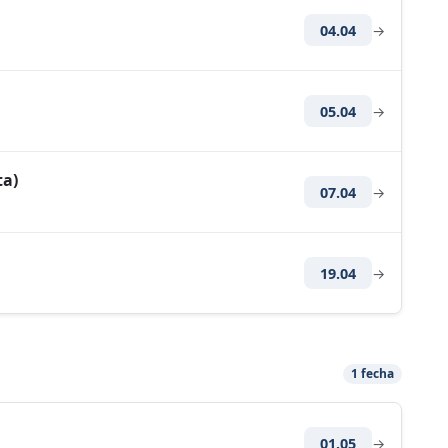
04.04
→
05.04
→
ta)
07.04
→
19.04
→
1 fecha
01.05
→