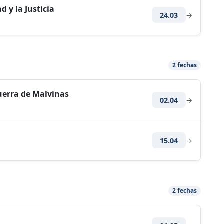
 y la Justicia
24.03
→
2 fechas
Guerra de Malvinas
02.04
→
15.04
→
2 fechas