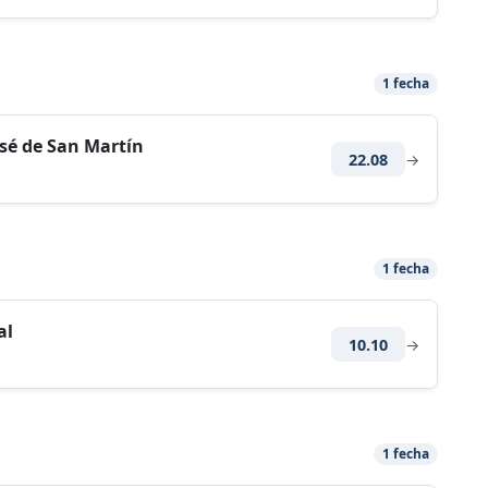
1 fecha
osé de San Martín
22.08
→
1 fecha
al
10.10
→
1 fecha