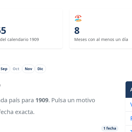
🏖
65
8
 del calendario 1909
Meses con al menos un día
Sep
Oct
Nov
Dic
9
cada país para
1909
. Pulsa un motivo
 fecha exacta.
1 fecha