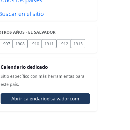
Todos los países
Buscar en el sitio
OTROS AÑOS · EL SALVADOR
1907
1908
1910
1911
1912
1913
Calendario dedicado
Sitio específico con más herramientas para
este país.
Abrir calendarioelsalvador.com