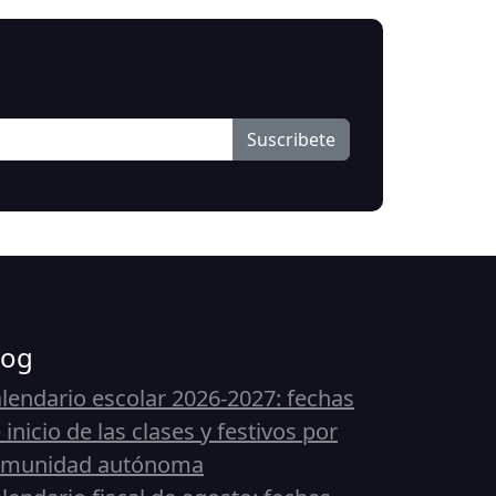
Suscribete
log
lendario escolar 2026-2027: fechas
 inicio de las clases y festivos por
omunidad autónoma