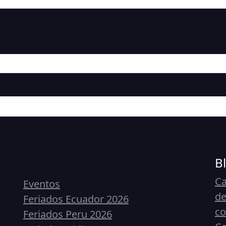
Calendarios
B
Ca
Eventos
de
Feriados Ecuador 2026
c
Feriados Peru 2026