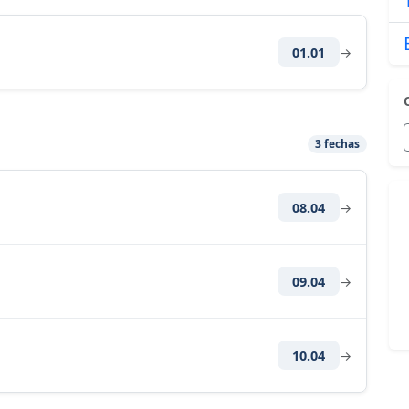
01.01
→
3 fechas
08.04
→
09.04
→
10.04
→