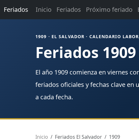
Feriados
Inicio
Feriados
Próximo feriado
1909 · EL SALVADOR · CALENDARIO LABO
Feriados 1909
El año
1909
comienza en
viernes
co
feriados
oficiales y fechas clave en 
a cada fecha.
Inicio
Feriados El Salvador
1909