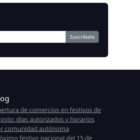
Suscribete
log
ertura de comercios en festivos de
osto: días autorizados y horarios
or comunidad autónoma
óximo festivo nacional del 15 de