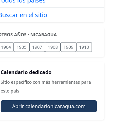
Todos los países
Buscar en el sitio
OTROS AÑOS · NICARAGUA
1904
1905
1907
1908
1909
1910
Calendario dedicado
Sitio específico con más herramientas para
este país.
Abrir calendarionicaragua.com