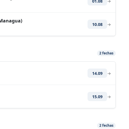
01.08
→
(Managua)
10.08
→
2 fechas
14.09
→
15.09
→
2 fechas